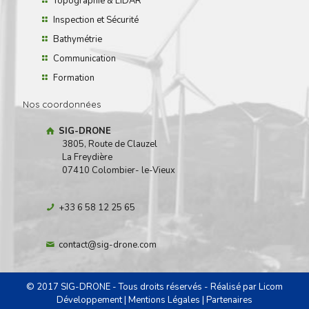
Topographie & LiDAR
Inspection et Sécurité
Bathymétrie
Communication
Formation
Nos coordonnées
SIG-DRONE
3805, Route de Clauzel
La Freydière
07410 Colombier- le-Vieux
+33 6 58 12 25 65
contact@sig-drone.com
© 2017 SIG-DRONE - Tous droits réservés - Réalisé par
Licom
Développement
|
Mentions Légales
|
Partenaires