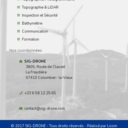
Topographie & LiDAR
Inspection et Sécurité
Bathymétrie
Communication
Formation
Nos coordonnées
SIG-DRONE
3805, Route de Clauzel
La Freydière
07410 Colombier- le-Vieux
+33 6 58 12 25 65
contact@sig-drone.com
© 2017 SIG-DRONE - Tous droits réservés - Réalisé par
Licom