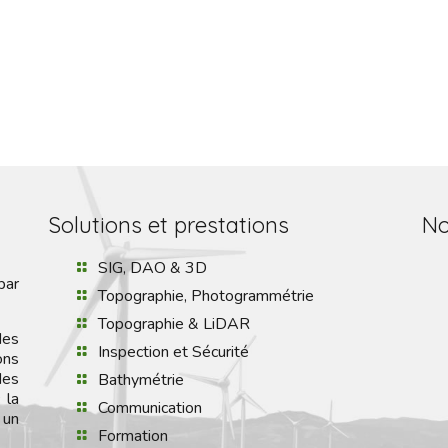
Solutions et prestations
No
SIG, DAO & 3D
par
Topographie, Photogrammétrie
Topographie & LiDAR
des
Inspection et Sécurité
ons
des
Bathymétrie
 la
Communication
 un
Formation