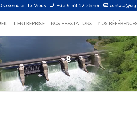
0 Colombier- le-Vieux
+33 6 58 12 25 65
contact@sig
EIL
L’ENTREPRISE
NOS PRESTATIONS
NOS RÉFÉRENCE
8
Accueil
8