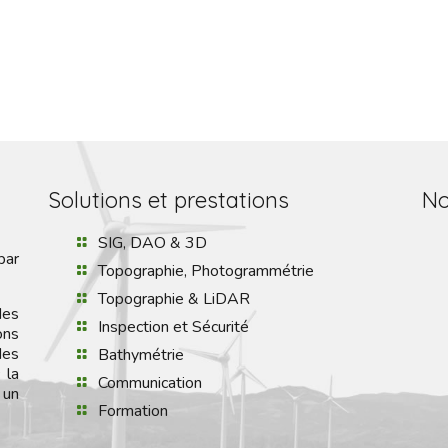
Solutions et prestations
No
SIG, DAO & 3D
par
Topographie, Photogrammétrie
Topographie & LiDAR
des
Inspection et Sécurité
ons
des
Bathymétrie
 la
Communication
 un
Formation