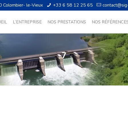
0 Colombier- le-Vieux
+33 6 58 12 25 65
contact@sig
EIL
L’ENTREPRISE
NOS PRESTATIONS
NOS RÉFÉRENCE
7
Accueil
7