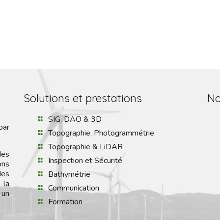
Solutions et prestations
No
SIG, DAO & 3D
par
Topographie, Photogrammétrie
Topographie & LiDAR
des
Inspection et Sécurité
ons
des
Bathymétrie
 la
Communication
 un
Formation