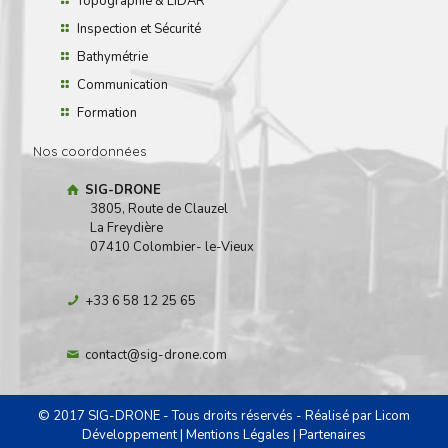
Topographie & LiDAR
Inspection et Sécurité
Bathymétrie
Communication
Formation
Nos coordonnées
SIG-DRONE
3805, Route de Clauzel
La Freydière
07410 Colombier- le-Vieux
+33 6 58 12 25 65
contact@sig-drone.com
© 2017 SIG-DRONE - Tous droits réservés - Réalisé par
Licom
Développement
|
Mentions Légales
|
Partenaires