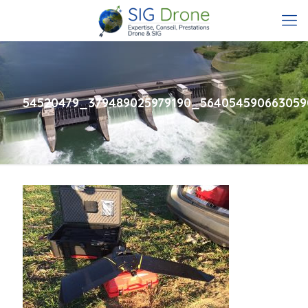
54520479_379489025979190_56405459066305