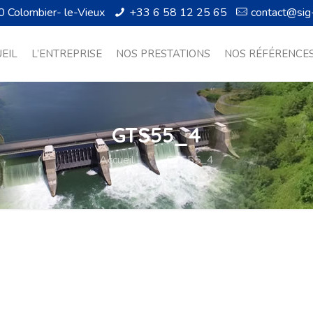
0 Colombier- le-Vieux
+33 6 58 12 25 65
contact@sig
EIL
L’ENTREPRISE
NOS PRESTATIONS
NOS RÉFÉRENCE
GTS55_4
Accueil
GTS55_4