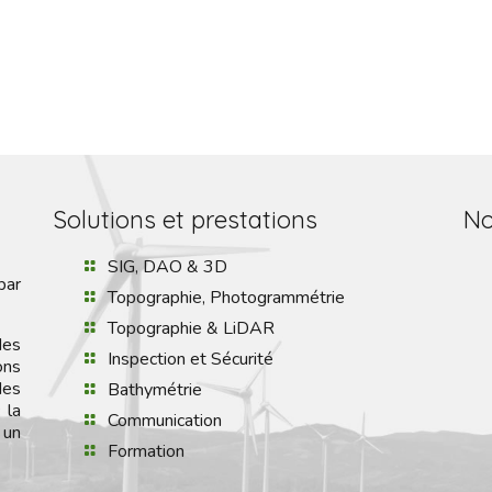
Solutions et prestations
No
SIG, DAO & 3D
par
Topographie, Photogrammétrie
Topographie & LiDAR
des
Inspection et Sécurité
ons
des
Bathymétrie
 la
Communication
 un
Formation