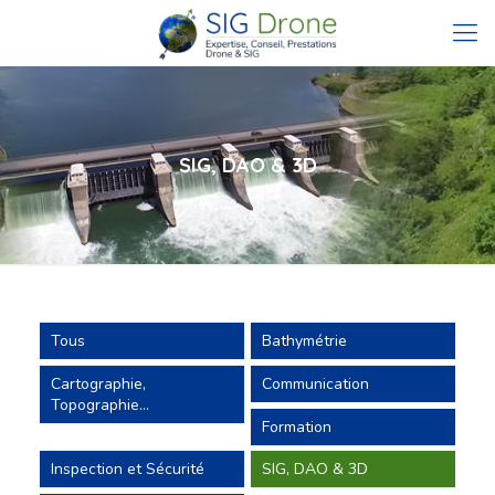
SIG, DAO & 3D
Tous
Bathymétrie
Cartographie,
Communication
Topographie…
Formation
Inspection et Sécurité
SIG, DAO & 3D