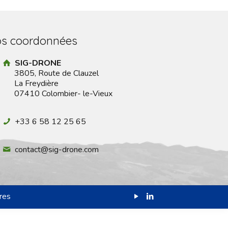
s coordonnées
SIG-DRONE
3805, Route de Clauzel
La Freydière
07410 Colombier- le-Vieux
+33 6 58 12 25 65
contact@sig-drone.com
res