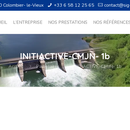
0 Colombier- le-Vieux
+33 6 58 12 25 65
contact@sig
EIL
L’ENTREPRISE
NOS PRESTATIONS
NOS RÉFÉRENCE
INITIACTIVE-CMJN- 1b
Accueil
Partenaires
INITIACTIVE-CMJN- 1b