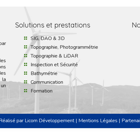
Solutions et prestations
No
SIG, DAO & 3D
par
Topographie, Photogrammétrie
Topographie & LiDAR
des
Inspection et Sécurité
ons
des
Bathymétrie
 la
Communication
 un
Formation
Réalisé par
Licom Développement
|
Mentions Légales
|
Partenai