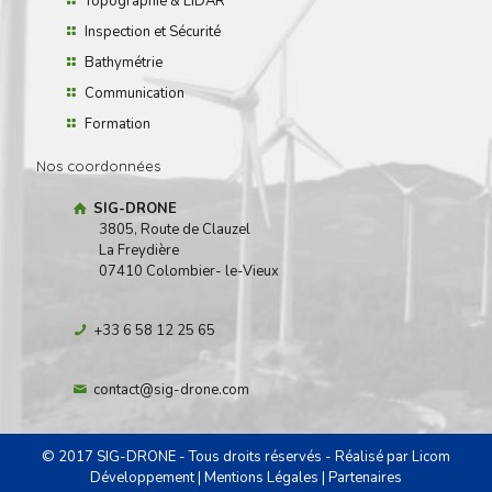
Topographie & LiDAR
Inspection et Sécurité
Bathymétrie
Communication
Formation
Nos coordonnées
SIG-DRONE
3805, Route de Clauzel
La Freydière
07410 Colombier- le-Vieux
+33 6 58 12 25 65
contact@sig-drone.com
© 2017 SIG-DRONE - Tous droits réservés - Réalisé par
Licom
Développement
|
Mentions Légales
|
Partenaires