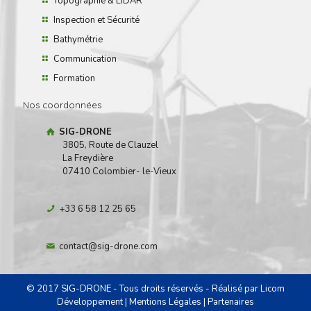
Topographie & LiDAR
Inspection et Sécurité
Bathymétrie
Communication
Formation
Nos coordonnées
SIG-DRONE
3805, Route de Clauzel
La Freydière
07410 Colombier- le-Vieux
+33 6 58 12 25 65
contact@sig-drone.com
© 2017 SIG-DRONE - Tous droits réservés - Réalisé par
Licom
Développement
|
Mentions Légales
|
Partenaires