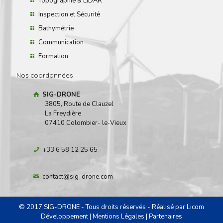
Topographie & LiDAR
Inspection et Sécurité
Bathymétrie
Communication
Formation
Nos coordonnées
SIG-DRONE
3805, Route de Clauzel
La Freydière
07410 Colombier- le-Vieux
+33 6 58 12 25 65
contact@sig-drone.com
© 2017 SIG-DRONE - Tous droits réservés - Réalisé par
Licom
Développement
|
Mentions Légales
|
Partenaires