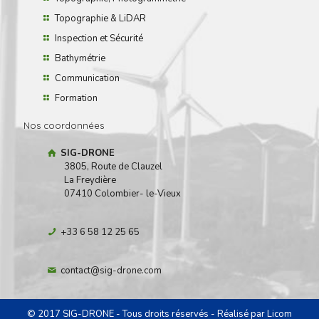
Topographie & LiDAR
Inspection et Sécurité
Bathymétrie
Communication
Formation
Nos coordonnées
SIG-DRONE
3805, Route de Clauzel
La Freydière
07410 Colombier- le-Vieux
+33 6 58 12 25 65
contact@sig-drone.com
© 2017 SIG-DRONE - Tous droits réservés - Réalisé par
Licom